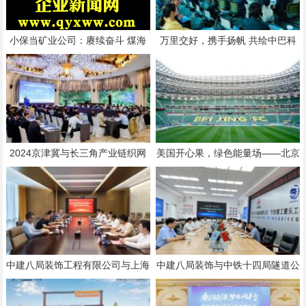
小保当矿业公司：赓续奋斗 煤海
万里交好，携手扬帆 共绘中巴科
逐浪启“新”程
技创新与智慧城市新篇章
2024京津冀与长三角产业链织网
美国开心果，绿色能量场——北京
合作对接会在沪成功召开
国安文化体验之旅
中建八局装饰工程有限公司与上海
中建八局装饰与中铁十四局隧道公
浦东建筑设计研究院有限公司签署
司开展对标交流学习活动
战略合作协议