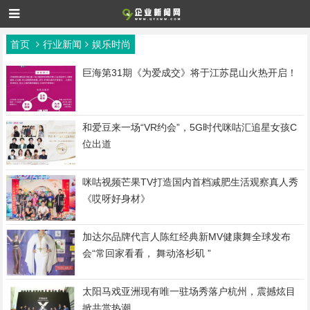
首页
行业新闻
娱乐时尚
巨海第31期《为爱成交》将于江苏昆山火热开启！
和爱豆来一场“VR约会”，5G时代咪咕汇追星女孩C
位出道
咪咕视频芒果TV打造国内首档减肥生活观察真人秀
《哎呀好身材》
加达尔品牌代言人陈红经典新MV健康舞全球发布
会“常回家看看， 舞动洛杉矶 ”
太阳马戏亚洲现有唯一驻场秀落户杭州，震撼炫目
掀共赏热潮