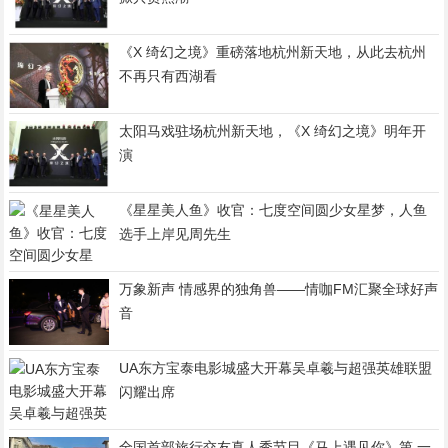
《X 绮幻之境》重磅落地杭州新天地，从此去杭州
不再只有西湖看
太阳马戏驻场杭州新天地，《X 绮幻之境》明年开
演
《星星美人鱼》收官：七度空间圆少女星梦，人鱼
选手上岸见周先生
万象新声 情感界的独角兽——情咖FM汇聚全球好声
音
UA东方宝泰电影城盛大开幕吴卓羲与超强英雄联盟
闪耀出席
全国首部旅行交友真人秀节目《马上遇见你》第 一