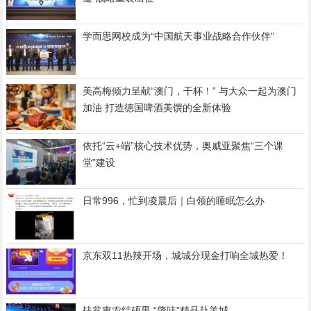
学而思网校成为“中国航天事业战略合作伙伴”
美高梅倾力呈献“澳门，干杯！” 与大众一起为澳门
加油 打造德国啤酒美馔的全新体验
依托“云+端”核心技术优势，奥威亚聚焦“三个课
堂”建设
日常996，忙到凌晨后｜白领的睡眠怎么办
京东双11热辣开场，城城分现金打响全城热爱！
扶贫惠农结硕果 “肇味”精品赴羊城