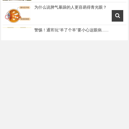
为什么说脾气暴躁的人更容易得青光眼？
警惕！通宵玩“羊了个羊”要小心这眼病......
人老眼花？小心视力这张“网”，早筛早治很重要
X-MASK科普课堂：NFT 与NFT 艺术之间的联系
”疫情当前，争做勇敢逆行者“·中建西部建设西南有
限公司香投预拌厂开展青年志愿行动
婴幼儿也有患这种致盲眼病的风险？