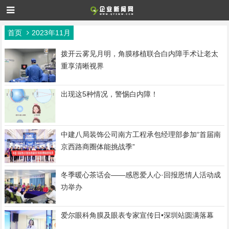
首页
2023年11月
拨开云雾见月明，角膜移植联合白内障手术让老太
重享清晰视界
出现这5种情况，警惕白内障！
中建八局装饰公司南方工程承包经理部参加“首届南
京西路商圈体能挑战季”
冬季暖心茶话会——感恩爱人心·回报恩情人活动成
功举办
爱尔眼科角膜及眼表专家宣传日•深圳站圆满落幕