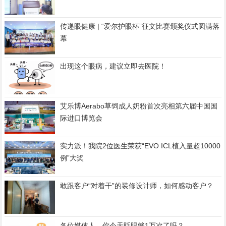
传递眼健康 | “爱尔护眼杯”征文比赛颁奖仪式圆满落
幕
出现这个眼病，建议立即去医院！
艾乐博Aerabo草饲成人奶粉首次亮相第六届中国国
际进口博览会
实力派！我院2位医生荣获“EVO ICL植入量超10000
例”大奖
敢跟客户“对着干”的装修设计师，如何感动客户？
各位媒体人，你今天眨眼够1万次了吗？