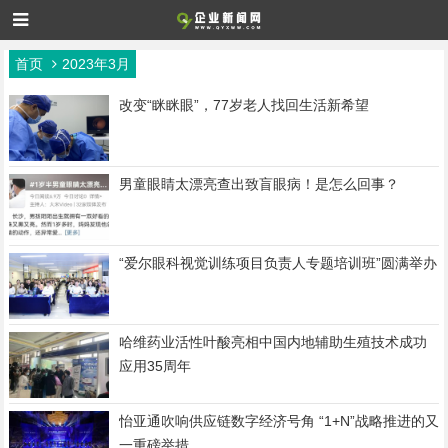
首页
2023年3月
改变“眯眯眼”，77岁老人找回生活新希望
男童眼睛太漂亮查出致盲眼病！是怎么回事？
“爱尔眼科视觉训练项目负责人专题培训班”圆满举办
哈维药业活性叶酸亮相中国内地辅助生殖技术成功
应用35周年
怡亚通吹响供应链数字经济号角 “1+N”战略推进的又
一重磅举措