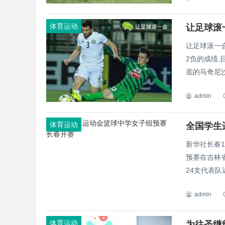
体育运动
让足球滚
让足球滚一
2负的成绩,
底的马奇尼沙
admin
体育运动
全国学生
新华社长春
预赛在吉林
24支代表队
admin
体育运动
为往圣继