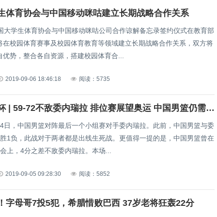
生体育协会与中国移动咪咕建立长期战略合作关系
中国大学生体育协会与中国移动咪咕公司合作谅解备忘录签约仪式在教育部
将在校园体育赛事及校园体育教育等领域建立长期战略合作关系，双方将
优势，整合各自资源，搭建校园体育合...
2019-09-06 18:46:18
阅读：5735
篮球世界杯 | 59-72不敌委内瑞拉 排位赛展望奥运 中国男篮仍需努力
月4日，中国男篮对阵最后一个小组赛对手委内瑞拉。此前，中国男篮与委
1胜1负，此战对于两者都是出线生死战。更值得一提的是，中国男篮曾在
会上，4分之差不敌委内瑞拉。本场...
2019-09-05 09:28:30
阅读：5852
！字母哥7投5犯，希腊惜败巴西 37岁老将狂轰22分