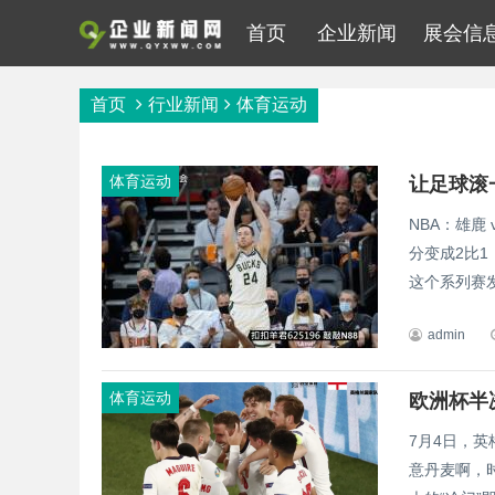
首页
企业新闻
展会信
首页
行业新闻
体育运动
体育运动
让足球滚
NBA：雄鹿
分变成2比
这个系列赛发
admin
体育运动
7月4日，
意丹麦啊，