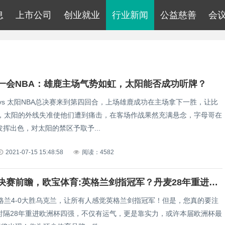
息
上市公司
创业就业
行业新闻
公益慈善
会
一会NBA：雄鹿主场气势如虹，太阳能否成功听牌？
 vs 太阳NBA总决赛来到第四回合，上场雄鹿成功在主场拿下一胜，让比
1，太阳的外线失准使他们遭到痛击，在客场作战果然充满悬念，字母哥在
挥出色，对太阳的禁区予取予...
2021-07-15 15:48:58
阅读：4582
欧洲杯半决赛前瞻，欧宝体育:英格兰剑指冠军？丹麦28年重进四强，也不是吃素的！
英格兰4-0大胜乌克兰，让所有人感觉英格兰剑指冠军！但是，您真的要注
时隔28年重进欧洲杯四强，不仅有运气，更是靠实力，或许本届欧洲杯最