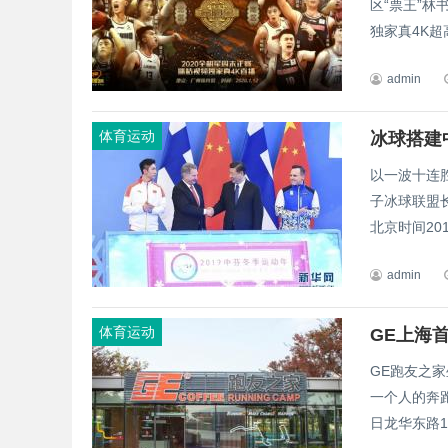
区“票王”
独家真4K超
admin
体育运动
冰球搭建
以一波十连
子冰球联盟
北京时间201
admin
体育运动
GE上海
GE跑友之
一个人的奔跑
日龙华东路1