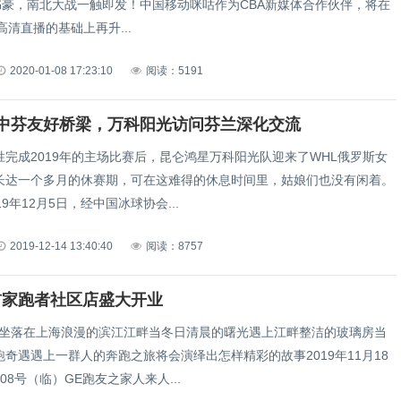
林书豪，南北大战一触即发！中国移动咪咕作为CBA新媒体合作伙伴，将在
高清直播的基础上再升...
2020-01-08 17:23:10
阅读：5191
中芬友好桥梁，万科阳光访问芬兰深化交流
胜完成2019年的主场比赛后，昆仑鸿星万科阳光队迎来了WHL俄罗斯女
长达一个多月的休赛期，可在这难得的休息时间里，姑娘们也没有闲着。
9年12月5日，经中国冰球协会...
2019-12-14 13:40:40
阅读：8757
首家跑者社区店盛大开业
家坐落在上海浪漫的滨江江畔当冬日清晨的曙光遇上江畔整洁的玻璃房当
奇遇遇上一群人的奔跑之旅将会演绎出怎样精彩的故事2019年11月18
08号（临）GE跑友之家人来人...