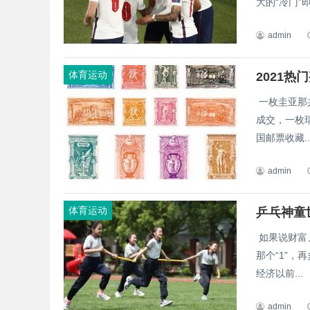
大的“冷门”
admin
体育运动
2021
一枚圭亚那共
成交，一枚瑞
国邮票收藏..
admin
体育运动
乒乓神童
如果说财富、
那个“1”，
经济以前...
admin