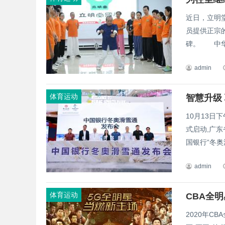
近日，立明
员提供正宗
碑。 中华
admin
体育运动
智慧升级
10月13日
式启动,广
国银行“冬奥
admin
体育运动
2020年C