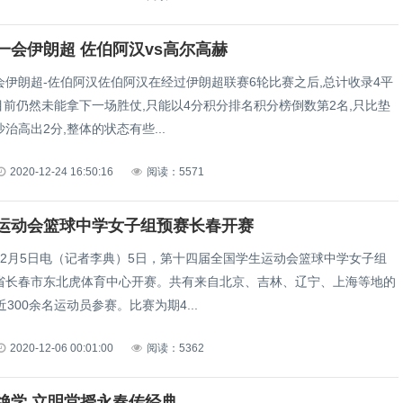
一会伊朗超 佐伯阿汉vs高尔高赫
会伊朗超-佐伯阿汉佐伯阿汉在经过伊朗超联赛6轮比赛之后,总计收录4平
目前仍然未能拿下一场胜仗,只能以4分积分排名积分榜倒数第2名,只比垫
治高出2分,整体的状态有些...
2020-12-24 16:50:16
阅读：5571
运动会篮球中学女子组预赛长春开赛
12月5日电（记者李典）5日，第十四届全国学生运动会篮球中学女子组
省长春市东北虎体育中心开赛。共有来自北京、吉林、辽宁、上海等地的
近300余名运动员参赛。比赛为期4...
2020-12-06 00:01:00
阅读：5362
绝学 立明堂授永春传经典