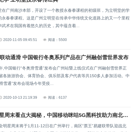
堂在广州南沙本部，开设了一个教授永春拳课程的初级班，为立明堂的学
的永春拳课程。这是广州立明堂在传承中华传统文化道路上的又一个里程
武术在我国有着悠久的历史，其中蕴含着...
2020-11-05 09:45:51
阅读：5500
 联动通滑 中国银行冬奥系列产品在广州融创雪世界发布
下午,中国银行“冬奥滑雪通”发布会广州站暨上线仪式在广州融创雪世界正
东省各旅游协会、体育协会、俱乐部及客户代表等共150多人参加活动。中
滑雪通”发布会现场今年受疫...
2020-10-13 21:19:39
阅读：6137
CBA全明星周末看点大揭秘，中国移动咪咕5G黑科技助力南北大对决
BA全明星周末将于1月11-12日在广州举行，南区“票王”易建联带队迎战北