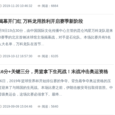
2019-11-20 10:46:32
阅读：6664
揭幕开门红 万科龙用胜利开启赛季新阶段
月9日19点30分，由中国国际文化传播中心主管的昆仑鸿星万科龙队迎来
2020赛季的北京首钢冰球馆主场揭幕战，对手是石化队。本场比赛共有9名
大名单，万科龙队在首节...
2019-10-12 16:57:30
阅读：6105
16分+关键三分，男篮拿下生死战！末战冲击奥运资格
月6日，2019年篮球世界杯开始排位赛的争夺。背负着争夺奥运资格的压
篮迎来了与韩国的生死战。本场比赛之前，伊朗击败安哥拉取得首胜。中
级奥运会，这场比赛必须拿下。最终...
2019-09-09 15:04:46
阅读：5640