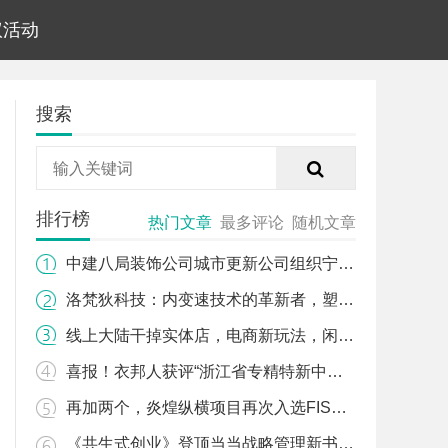
议活动
搜索
排行榜
热门文章
最多评论
随机文章
中建八局装饰公司城市更新公司组织宁波轨道交通8号线一期及场段评杯创优培训交流会
洛梵狄科技：内变速技术的革新者，塑造未来骑行新趋势
线上大陆干掉实体店，电商新玩法，闲来无事，聊聊天，闲置商品换来换去，换心情，
喜报！衣邦人获评“浙江省专精特新中小企业”
再加两个，炎煌纵横项目再次入选FISCO年度标杆案例
《共生式创业》登顶当当战略管理新书榜，引领商业模式创新潮