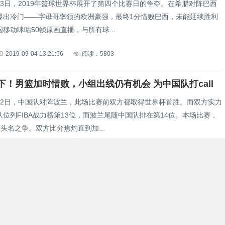
月3日，2019年篮球世界杯展开了第四个比赛日的争夺。在希腊对阵巴西
爆出冷门——字母哥率领的欧洲豪强，最终1分惜败巴西，未能延续胜利
移动咪咕50帧原画直播，与所有球...
2019-09-04 13:21:56
阅读：5803
下！男篮加时惜败，小组出线仍有机会 为中国队打call
月2日，中国队对阵波兰，此场比赛前双方都取得世界杯首胜。而双方实力
位列FIBA战力榜第13位，而波兰尾随中国队排在第14位。本场比赛，
头名之争。双方比分焦灼直到加...
2019-09-03 14:11:04
阅读：5118
打CALL！12个数字盘点中国队篮球世界杯看点
19篮球世界杯就近在眼前了。众所周知，篮球世界杯一直是FIBA（国际
最顶级的赛事。本届篮球世界杯是FIBA正式采用足球世界杯模式的第一届