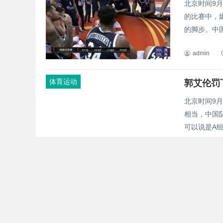
北京时间9
的比赛中，
的脚步。中国
admin
体育运动
郭艾伦罚
北京时间9
相当，中国队
可以说是A组
admin
体育运动
为中国队
说话间，20
篮联）旗下