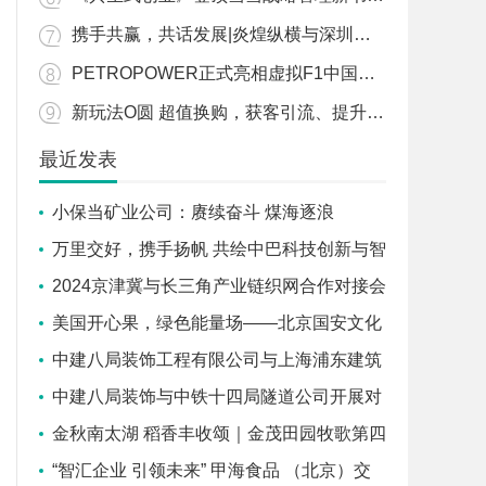
携手共赢，共话发展|炎煌纵横与深圳市企业联合会达成战略合作
PETROPOWER正式亮相虚拟F1中国公开赛，官方赞助商胜牌全球联合途虎养车独家发售
新玩法O圆 超值换购，获客引流、提升销量，免费发布商品
最近发表
小保当矿业公司：赓续奋斗 煤海逐浪
启“新”程
万里交好，携手扬帆 共绘中巴科技创新与智
慧城市新篇章
2024京津冀与长三角产业链织网合作对接会
在沪成功召开
美国开心果，绿色能量场——北京国安文化
体验之旅
中建八局装饰工程有限公司与上海浦东建筑
设计研究院有限公司签署战略合作协议
中建八局装饰与中铁十四局隧道公司开展对
标交流学习活动
金秋南太湖 稻香丰收颂｜金茂田园牧歌第四
届丰收节开幕！
“智汇企业 引领未来” 甲海食品 （北京）交