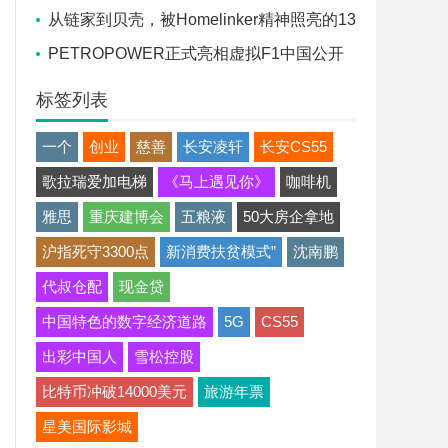
流座谈会在京召开
从链家到贝壳，被Homelinker精神照亮的13
年
PETROPOWER正式亮相虚拟F1中国公开
赛，官方赞助商胜牌全球联合途虎养车独家发
标签列表
售
一个
创业
慈善
长安凌轩
长安CS55
歌拉瑞爱加电梯
《马上遇见你》
咖啡机
雅思
重庆建博会
五粮液
50大房企拿地
沪指死守3300点
新消费扶贫模式”
沈南鹏
代叔仓配
现金贷
中国特色的数字经济道路
5G
CS55
出彩中国人
雪松控股
比特币冲破14000美元
旅游年票
星美国际影城