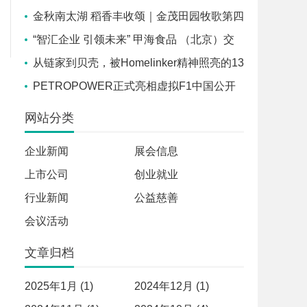
标交流学习活动
金秋南太湖 稻香丰收颂｜金茂田园牧歌第四
届丰收节开幕！
“智汇企业 引领未来” 甲海食品 （北京）交
流座谈会在京召开
从链家到贝壳，被Homelinker精神照亮的13
年
PETROPOWER正式亮相虚拟F1中国公开
赛，官方赞助商胜牌全球联合途虎养车独家发
网站分类
售
企业新闻
展会信息
上市公司
创业就业
行业新闻
公益慈善
会议活动
文章归档
2025年1月 (1)
2024年12月 (1)