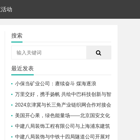
议活动
搜索
最近发表
小保当矿业公司：赓续奋斗 煤海逐浪
启“新”程
万里交好，携手扬帆 共绘中巴科技创新与智
慧城市新篇章
2024京津冀与长三角产业链织网合作对接会
在沪成功召开
美国开心果，绿色能量场——北京国安文化
体验之旅
中建八局装饰工程有限公司与上海浦东建筑
设计研究院有限公司签署战略合作协议
中建八局装饰与中铁十四局隧道公司开展对