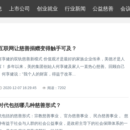
息
上市公司
创业就业
行业新闻
公益慈善
会
互联网让慈善捐赠变得触手可及？
何享健的双轨慈善新模式 价值观才是最好的家族企业传承，美德才是人
富！ 多年以来，美的集团创始人何享健及家人一直热心慈善。回顾自己
何享健说：“我个人的财富，得益于改革...
2020-12-07 16:29:45
阅读：7202
时代包括哪几种慈善形式？
包括的慈善形式：宗教慈善事业 、官办慈善事业 、民办慈善事业 。 慈
种有益于社会与人群的社会公益事业，是政府主导下的社会保障体系的一