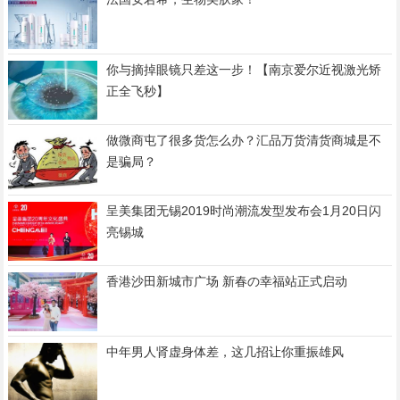
你与摘掉眼镜只差这一步！【南京爱尔近视激光矫
正全飞秒】
做微商屯了很多货怎么办？汇品万货清货商城是不
是骗局？
呈美集团无锡2019时尚潮流发型发布会1月20日闪
亮锡城
香港沙田新城市广场 新春の幸福站正式启动
中年男人肾虚身体差，这几招让你重振雄风