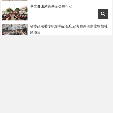
享佳健康慈善基金会在行动
省委政法委专职副书记张庆宏考察调研多度智慧社
区项目
【重磅消息】法本信息“喜提”两项大奖，开年加速，
领跑2019！
这台咖啡机有点酷——Barsetto百胜图BAV02自助售
卖咖啡机
2019年兰研明日音乐节暨年会盛典圆满落幕，一个
专属兰研人的狂欢之夜。
变啦助力减肥人群，战胜肥胖找回自信的自己