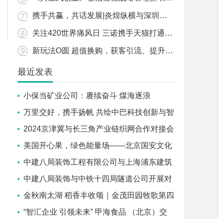
携手共赢，共话发展|炎煌纵横与深圳市企业联合会达成战略合作
关注420世界痛风日 三诺携手天猫打通年轻患者认知最后一公里
新玩法O圆 超值换购，获客引流、提升销量，免费发布商品
最近发表
小保当矿业公司：赓续奋斗 煤海逐浪
启“新”程
万里交好，携手扬帆 共绘中巴科技创新与智
慧城市新篇章
2024京津冀与长三角产业链织网合作对接会
在沪成功召开
美国开心果，绿色能量场——北京国安文化
体验之旅
中建八局装饰工程有限公司与上海浦东建筑
设计研究院有限公司签署战略合作协议
中建八局装饰与中铁十四局隧道公司开展对
标交流学习活动
金秋南太湖 稻香丰收颂｜金茂田园牧歌第四
届丰收节开幕！
“智汇企业 引领未来” 甲海食品 （北京）交