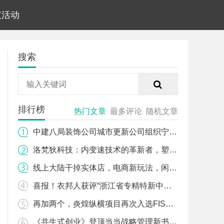
议活动
搜索
排行榜
热门文章
最多评论
随机文章
中建八局装饰公司城市更新公司组织宁波轨道交通8号线一期及场段评杯创优培训交流会
洛梵狄科技：内变速技术的革新者，塑造未来骑行新趋势
线上大陆干掉实体店，电商新玩法，闲来无事，聊聊天，闲置商品换来换去，换心情，
喜报！衣邦人获评“浙江省专精特新中小企业”
再加两个，炎煌纵横项目再次入选FISCO年度标杆案例
《共生式创业》登顶当当战略管理新书榜，引领商业模式创新潮