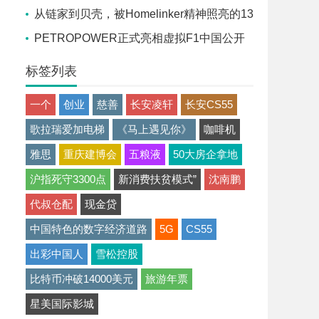
流座谈会在京召开
从链家到贝壳，被Homelinker精神照亮的13
年
PETROPOWER正式亮相虚拟F1中国公开
赛，官方赞助商胜牌全球联合途虎养车独家发
标签列表
售
一个
创业
慈善
长安凌轩
长安CS55
歌拉瑞爱加电梯
《马上遇见你》
咖啡机
雅思
重庆建博会
五粮液
50大房企拿地
沪指死守3300点
新消费扶贫模式”
沈南鹏
代叔仓配
现金贷
中国特色的数字经济道路
5G
CS55
出彩中国人
雪松控股
比特币冲破14000美元
旅游年票
星美国际影城