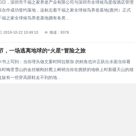
月30日，深圳市千福之家养老产业有限公司与深圳市全球候鸟度假酒店管理
权合作成功签约落地，这标志着千福之家全球候鸟养老基地(惠州）正式
福之家全球候鸟养老基地拥有各类...
2019-10-22 10:49:10
阅读：9378
节，一场逃离地球的“火星”冒险之旅
本书上写到：当你埋头做文案时阿拉斯加 的鳕鱼也许正跃出水面当你看
表时梅里雪山的金丝猴刚好爬上树梢当你在拥挤的地铁上时新疆天山的雄
旋有一些穿高跟鞋走不到的地...
2019-10-18 16:29:17
阅读：6152
路·熊猫之都”成都文旅推介会（广州站）圆满举行
历史文化名城，是“南方丝绸之路”的起点，也是中国最佳旅游城市，休
公园城市是这里的代名词。而同样作为国家历史文化名城的“花城”广州，