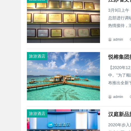
3月9日上
总部进行调
热情接待，汇
admin
旅游酒店
悦榕集团
【2020年
中。”为了
布推出全新“
admin
旅游酒店
汉庭新品
2020年