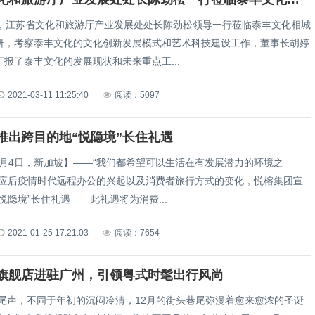
午，江苏省文化和旅游厅产业发展处处长陈劲松领导一行莅临泰丰文化相城
研，考察泰丰文化的文化创新发展模式和艺术科技建设工作，董事长胡婷
报了泰丰文化的发展现状和未来重点工...
2021-03-11 11:25:40
阅读：5097
推出跨目的地“悦隐境”长住礼遇
12月4日，新加坡】——“我们都希望可以生活在有发展潜力的环境之
顺应后疫情时代远程办公的兴起以及消费者旅行方式的变化，悦榕集团宣
悦隐境”长住礼遇——此礼遇将为消费...
2021-01-25 17:21:03
阅读：7654
旗舰店进驻广州，引领粤式时髦出行风尚
步入尾声，不同于年初的沉闷冷清，12月的街头巷尾弥漫着愈来愈浓的圣诞