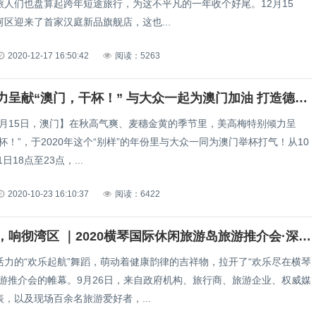
旅人们也盘算起跨年短途旅行，为这不平凡的一年收个好尾。12月15
区迎来了首家汉庭新品旗舰店，这也...
2020-12-17 16:50:42
阅读：5263
美高梅倾力呈献“澳门，干杯！” 与大众一起为澳门加油 打造德国啤酒美馔的全新体验
10月15日，澳门】在秋高气爽、麦穗金黄的季节里，美高梅特别倾力呈
杯！”，于2020年这个“别样”的年份里与大众一同为澳门举杯打气！从10
1日18点至23点，...
2020-10-23 16:10:37
阅读：6422
琴鸣天下，响彻湾区 ｜2020横琴国际休闲旅游岛旅游推介会·深圳站引爆游客热情
活力的“欢乐起航”舞蹈，萌动着健康韵律的吉祥物，拉开了“欢乐尽在横琴
旅游推介会的帷幕。9月26日，来自政府机构、旅行商、旅游企业、权威媒
，以及现场百余名旅游爱好者，...