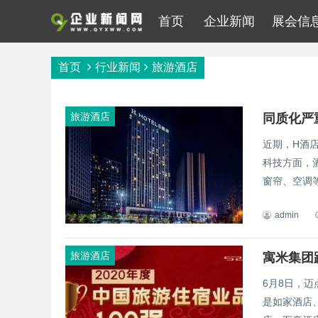
首页
企业新闻
展会信
首页
行业新闻
旅游酒店
旅游酒店
同质化严
近期，H酒店
科技方面，
窗帘、空调等
admin
旅游酒店
寓米集团
6月8日，迈
是如家酒店