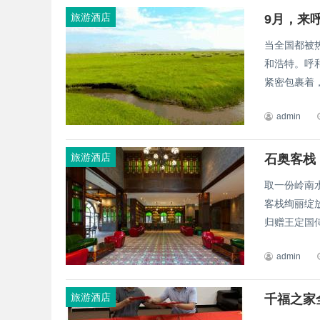
旅游酒店
9月，来
当全国都被
和浩特。呼
紧密包裹着，
admin
旅游酒店
石奥客栈
取一份岭南
客栈绚丽绽
归赠王定国侍
admin
旅游酒店
千福之家