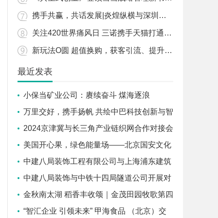
携手共赢，共话发展|炎煌纵横与深圳市企业联合会达成战略合作
关注420世界痛风日 三诺携手天猫打通年轻患者认知最后一公里
新玩法O圆 超值换购，获客引流、提升销量，免费发布商品
最近发表
小保当矿业公司：赓续奋斗 煤海逐浪
启“新”程
万里交好，携手扬帆 共绘中巴科技创新与智
慧城市新篇章
2024京津冀与长三角产业链织网合作对接会
在沪成功召开
美国开心果，绿色能量场——北京国安文化
体验之旅
中建八局装饰工程有限公司与上海浦东建筑
设计研究院有限公司签署战略合作协议
中建八局装饰与中铁十四局隧道公司开展对
标交流学习活动
金秋南太湖 稻香丰收颂｜金茂田园牧歌第四
届丰收节开幕！
“智汇企业 引领未来” 甲海食品 （北京）交