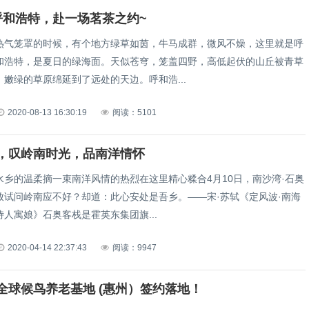
呼和浩特，赴一场茗茶之约~
热气笼罩的时候，有个地方绿草如茵，牛马成群，微风不燥，这里就是呼
和浩特，是夏日的绿海面。天似苍穹，笼盖四野，高低起伏的山丘被青草
嫩绿的草原绵延到了远处的天边。呼和浩...
2020-08-13 16:30:19
阅读：5101
，叹岭南时光，品南洋情怀
水乡的温柔摘一束南洋风情的热烈在这里精心糅合4月10日，南沙湾·石奥
放试问岭南应不好？却道：此心安处是吾乡。——宋·苏轼《定风波·南海
人寓娘》石奥客栈是霍英东集团旗...
2020-04-14 22:37:43
阅读：9947
全球候鸟养老基地 (惠州）签约落地！