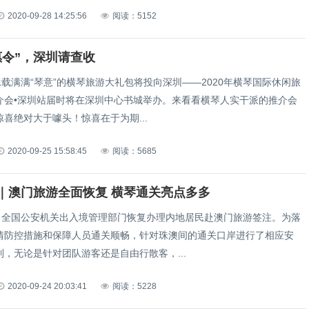
2020-09-28 14:25:56
阅读：5152
惠令”，深圳请查收
承载满满“琴意”的横琴旅游大礼包将投向深圳——2020年横琴国际休闲旅
介会•深圳站届时将在深圳中心书城举办。来看看横琴人实干派的推介会
喜绝对大于噱头！惊喜在于为期...
2020-09-25 15:58:45
阅读：5685
｜澳门旅游全面恢复 横琴通关亮点多多
起，全国公安机关出入境管理部门恢复办理内地居民赴澳门旅游签注。为落
情防控措施和保障人员通关顺畅，针对珠澳间的通关口岸进行了相应安
，无论是针对团队游客还是自由行散客，...
2020-09-24 20:03:41
阅读：5228