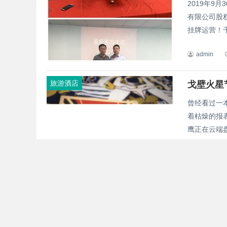
2019年9
有限公司股
挂牌运营！千
admin
旅游酒店
戈壁火星
曾经看过一
着枯燥的报
鹰正在云端盘
admin
旅游酒店
“南方丝
成都，国家
闲、文化、