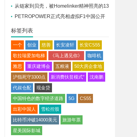
流座谈会在京召开
从链家到贝壳，被Homelinker精神照亮的13
年
PETROPOWER正式亮相虚拟F1中国公开
赛，官方赞助商胜牌全球联合途虎养车独家发
标签列表
售
一个
创业
慈善
长安凌轩
长安CS55
歌拉瑞爱加电梯
《马上遇见你》
咖啡机
雅思
重庆建博会
五粮液
50大房企拿地
沪指死守3300点
新消费扶贫模式”
沈南鹏
代叔仓配
现金贷
中国特色的数字经济道路
5G
CS55
出彩中国人
雪松控股
比特币冲破14000美元
旅游年票
星美国际影城