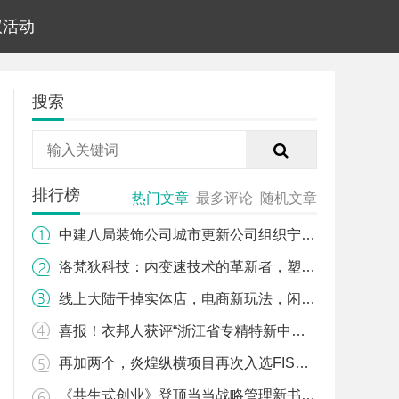
议活动
搜索
排行榜
热门文章
最多评论
随机文章
中建八局装饰公司城市更新公司组织宁波轨道交通8号线一期及场段评杯创优培训交流会
洛梵狄科技：内变速技术的革新者，塑造未来骑行新趋势
线上大陆干掉实体店，电商新玩法，闲来无事，聊聊天，闲置商品换来换去，换心情，
喜报！衣邦人获评“浙江省专精特新中小企业”
再加两个，炎煌纵横项目再次入选FISCO年度标杆案例
《共生式创业》登顶当当战略管理新书榜，引领商业模式创新潮