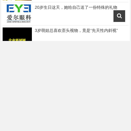
20岁生日这天，她给自己送了一份特殊的礼物
3岁萌娃总喜欢歪头视物，竟是“先天性内斜视”
为高清“视”界护航，白内障诊疗歩入“屈光时代”
两位专家共助16岁妙龄女孩“告别”先天性白内障
洪灾过后易出现红眼病，专家教你如何正确预防
想知道如何去除老年斑吗？看过来，斑后教你如何
健康去除色斑