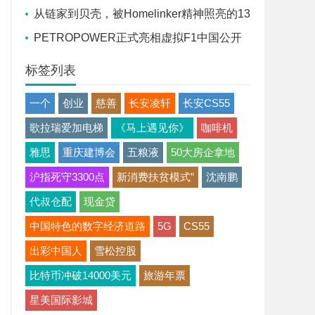
流座谈会在京召开
从链家到贝壳，被Homelinker精神照亮的13
年
PETROPOWER正式亮相虚拟F1中国公开
赛，官方赞助商胜牌全球联合途虎养车独家发
标签列表
售
一个
创业
慈善
长安凌轩
长安CS55
歌拉瑞爱加电梯
《马上遇见你》
咖啡机
雅思
重庆建博会
五粮液
50大房企拿地
沪指死守3300点
新消费扶贫模式”
沈南鹏
代叔仓配
现金贷
中国特色的数字经济道路
5G
CS55
出彩中国人
雪松控股
比特币冲破14000美元
旅游年票
星美国际影城