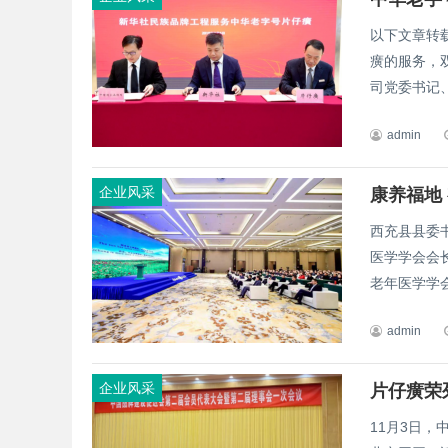
以下文章转
癀的服务，
司党委书记、
admin
企业风采
康养福地
西充县县委
医学学会会
老年医学学会
admin
企业风采
片仔癀荣
11月3日