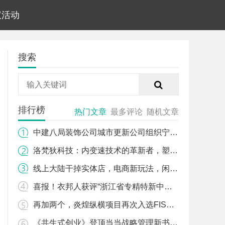
议活动
搜索
排行榜
热门文章
最多评论
随机文章
中建八局装饰公司城市更新公司组织宁波轨道交通8号线一期及场段评杯创优培训交流会
洛梵狄科技：内变速技术的革新者，塑造未来骑行新趋势
线上大陆干掉实体店，电商新玩法，闲来无事，聊聊天，闲置商品换来换去，换心情，
喜报！衣邦人获评“浙江省专精特新中小企业”
再加两个，炎煌纵横项目再次入选FISCO年度标杆案例
《共生式创业》登顶当当战略管理新书榜，引领商业模式创新潮