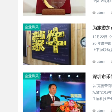
业奖”表彰获
admin
企业风采
为旅游加
12月22日
20 年度中
上下游联动,
admin
企业风采
以“完善营
坛暨“201
生物科技产业
admin