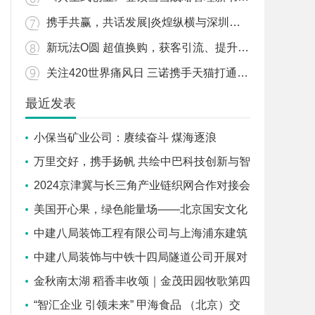
携手共赢，共话发展|炎煌纵横与深圳市企业联合会达成战略合作
新玩法O圆 超值换购，获客引流、提升销量，免费发布商品
关注420世界痛风日 三诺携手天猫打通年轻患者认知最后一公里
最近发表
小保当矿业公司：赓续奋斗 煤海逐浪
启“新”程
万里交好，携手扬帆 共绘中巴科技创新与智
慧城市新篇章
2024京津冀与长三角产业链织网合作对接会
在沪成功召开
美国开心果，绿色能量场——北京国安文化
体验之旅
中建八局装饰工程有限公司与上海浦东建筑
设计研究院有限公司签署战略合作协议
中建八局装饰与中铁十四局隧道公司开展对
标交流学习活动
金秋南太湖 稻香丰收颂｜金茂田园牧歌第四
届丰收节开幕！
“智汇企业 引领未来” 甲海食品 （北京）交