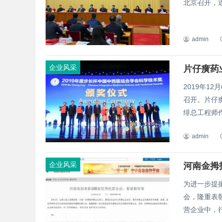
北京召开，
admin
企业风采
片仔癀药
2019年1
召开。片仔
绯总工程师作
admin
企业风采
河南金拇
为进一步提
会，隆重表
营企业中，行