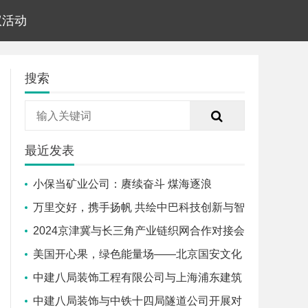
议活动
搜索
最近发表
小保当矿业公司：赓续奋斗 煤海逐浪
启“新”程
万里交好，携手扬帆 共绘中巴科技创新与智
慧城市新篇章
2024京津冀与长三角产业链织网合作对接会
在沪成功召开
美国开心果，绿色能量场——北京国安文化
体验之旅
中建八局装饰工程有限公司与上海浦东建筑
设计研究院有限公司签署战略合作协议
中建八局装饰与中铁十四局隧道公司开展对