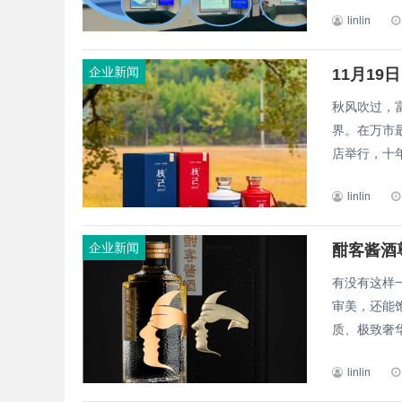
linlin
企业新闻
11月1
秋风吹过，
界。在万市
店举行，十年
linlin
企业新闻
酣客酱酒
有没有这样
审美，还能
质、极致奢华
linlin