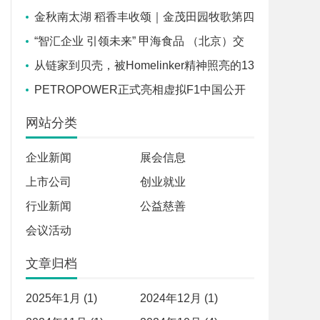
标交流学习活动
金秋南太湖 稻香丰收颂｜金茂田园牧歌第四
届丰收节开幕！
“智汇企业 引领未来” 甲海食品 （北京）交
流座谈会在京召开
从链家到贝壳，被Homelinker精神照亮的13
年
PETROPOWER正式亮相虚拟F1中国公开
赛，官方赞助商胜牌全球联合途虎养车独家发
网站分类
售
企业新闻
展会信息
上市公司
创业就业
行业新闻
公益慈善
会议活动
文章归档
2025年1月 (1)
2024年12月 (1)