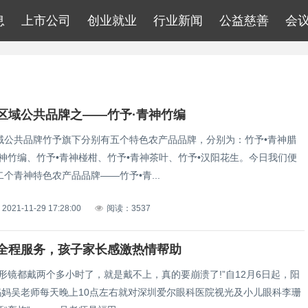
息
上市公司
创业就业
行业新闻
公益慈善
会
区域公共品牌之——竹予·青神竹编
域公共品牌竹予旗下分别有五个特色农产品品牌，分别为：竹予•青神腊
青神竹编、竹予•青神椪柑、竹予•青神茶叶、竹予•汉阳花生。今日我们便
个青神特色农产品品牌——竹予•青...
2021-11-29 17:28:00
阅读：3537
全程服务，孩子家长感激热情帮助
形镜都戴两个多小时了，就是戴不上，真的要崩溃了!”自12月6日起，阳
的妈妈吴老师每天晚上10点左右就对深圳爱尔眼科医院视光及小儿眼科李珊