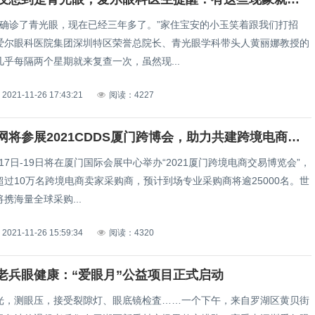
岁就确诊了青光眼，现在已经三年多了。”家住宝安的小玉笑着跟我们打招
爱尔眼科医院集团深圳特区荣誉总院长、青光眼学科带头人黄丽娜教授的
乎每隔两个星期就来复查一次，虽然现...
2021-11-26 17:43:21
阅读：4227
世界商品网将参展2021CDDS厦门跨博会，助力共建跨境电商新生态！
2月17日-19日将在厦门国际会展中心举办“2021厦门跨境电商交易博览会”，
过10万名跨境电商卖家采购商，预计到场专业采购商将逾25000名。世
携海量全球采购...
2021-11-26 15:59:34
阅读：4320
老兵眼健康：“爱眼月”公益项目正式启动
光，测眼压，接受裂隙灯、眼底镜检査……一个下午，来自罗湖区黄贝街