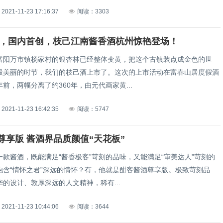
2021-11-23 17:16:37
阅读：3303
9日，国内首创，枝己江南酱香酒杭州惊艳登场！
富阳万市镇杨家村的银杏林已经整体变黄，把这个古镇装点成金色的世
最美丽的时节，我们的枝己酒上市了。这次的上市活动在富春山居度假酒
前，两幅分离了约360年，由元代画家黄...
2021-11-23 16:42:35
阅读：5747
尊享版 酱酒界品质颜值“天花板”
一款酱酒，既能满足“酱香极客”苛刻的品味，又能满足“审美达人”苛刻的
饱含“情怀之君”深远的情怀？有，他就是酣客酱酒尊享版。极致苛刻品
的设计、敦厚深远的人文精神，稀有...
2021-11-23 10:44:06
阅读：3644