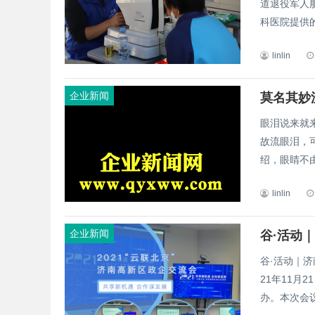
道退役军人
科医院提供的
linlin
企业新闻
莫名其妙
眼泪说来就
故流眼泪，
绍，眼睛不由
linlin
企业新闻
谷·活动｜济
21年11月
办。本次会议