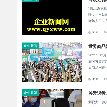
“我从15
呼，小玉是
老熟人了，几
linlin
企业新闻
2021年1
届时将邀约超
界商品网也将
linlin
企业新闻
关爱退役
测视力，验