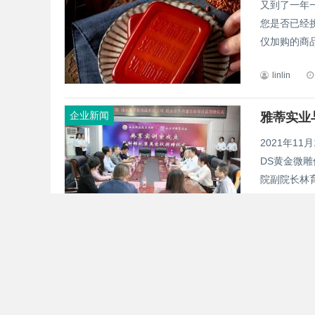
又到了一年
您是否已经
仪加购的商品
linlin
企业新闻
雅蒂实业
2021年1
DS黄金微
院副院长林育
linlin
企业新闻
暖气太热
天气渐凉，
会感到眼睛