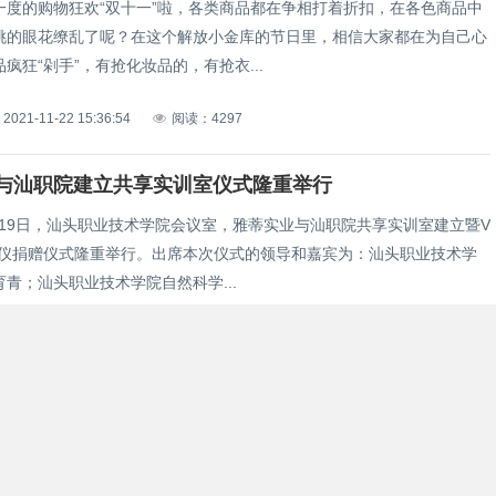
一度的购物狂欢“双十一”啦，各类商品都在争相打着折扣，在各色商品中
挑的眼花缭乱了呢？在这个解放小金库的节日里，相信大家都在为自己心
疯狂“剁手”，有抢化妆品的，有抢衣...
2021-11-22 15:36:54
阅读：4297
与汕职院建立共享实训室仪式隆重举行
1月19日，汕头职业技术学院会议室，雅蒂实业与汕职院共享实训室建立暨V
雕仪捐赠仪式隆重举行。出席本次仪式的领导和嘉宾为：汕头职业技术学
青；汕头职业技术学院自然科学...
2021-11-22 11:33:05
阅读：3442
，眼睛会得病，这份护眼指南要收藏哦
很多人觉得呆在温暖的房间很舒服。但是长期处于暖气环境下，人们往往
发涩、视力模糊、眼睛有烧灼感，或者发生红肿以及感觉眼内有异物等症