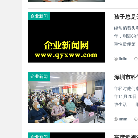
企业新闻
孩子总是
经常偏着头
年，刚满6
重性后便第一
linlin
企业新闻
年轻时他们
年11月20
致生活——眼
linlin
企业新闻