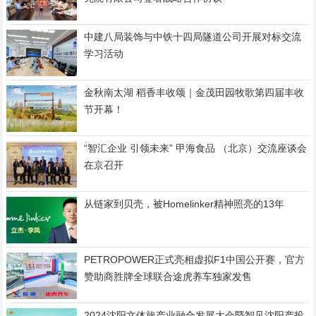
中建八局装饰与中铁十四局隧道公司开展对标交流
学习活动
金秋南太湖 稻香丰收颂｜金茂田园牧歌第四届丰收
节开幕！
“智汇企业 引领未来” 甲海食品 （北京）交流座谈会
在京召开
从链家到贝壳，被Homelinker精神照亮的13年
PETROPOWER正式亮相虚拟F1中国公开赛，官方
赞助商胜牌全球联合途虎养车独家发售
2024沈阳文体旅产业融合发展大会暨智见沈阳产投